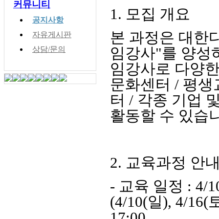
커뮤니티
1. 모집 개요
공지사항
본 과정은 대한
자유게시판
임강사"를 양성
상담/문의
임강사로 다양한 
문화센터 / 평생
터 / 각종 기업
활동할 수 있습니
2. 교육과정 안
- 교육 일정 : 4/
(4/10(일), 4/16(토
17:00