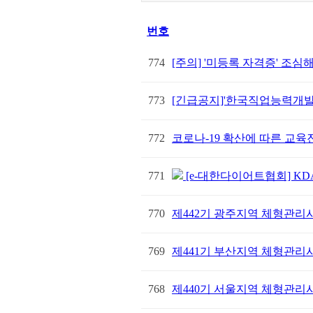
번호
774
[주의] '미등록 자격증' 조심
773
[긴급공지]'한국직업능력개발원
772
코로나-19 확산에 따른 교육진
771
[e-대한다이어트협회] KD
770
제442기 광주지역 체형관리사(
769
제441기 부산지역 체형관리사(
768
제440기 서울지역 체형관리사(