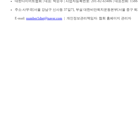
대한다이어트협회 | 대표: 박은주 | 사업자등록번호: 201-82-63486 | 대표전화: 1588-110
주소:
사무국[서울 강남구 신사동 37길7], 부설 대한비만퇴치운동본부[서울 중구 퇴계
E-mail:
number1diet@naver.com
| 개인정보관리책임자: 협회 홈페이지 관리자